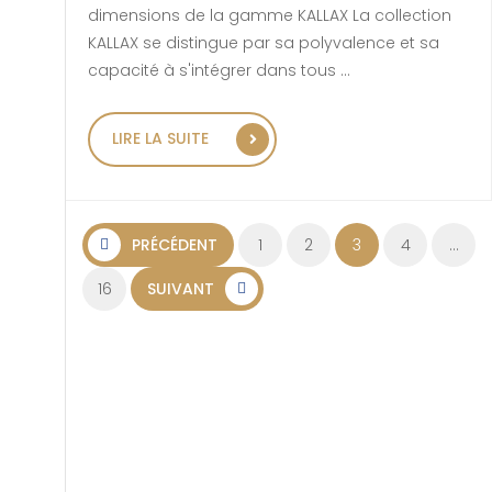
dimensions de la gamme KALLAX La collection
KALLAX se distingue par sa polyvalence et sa
capacité à s'intégrer dans tous …
« LES PLUS BEAUX MEUBLES D
LIRE LA SUITE
Pagination des publicat
PRÉCÉDENT
1
2
3
4
…
16
SUIVANT