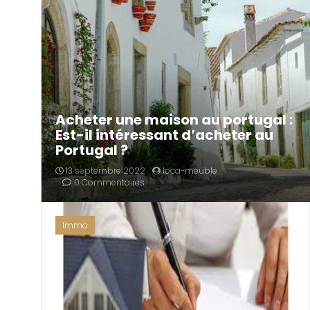
Acheter une maison au portugal :
Est-il intéressant d’acheter au
Portugal ?
13 septembre 2022
loca-meuble
0 Commentaires
Immo