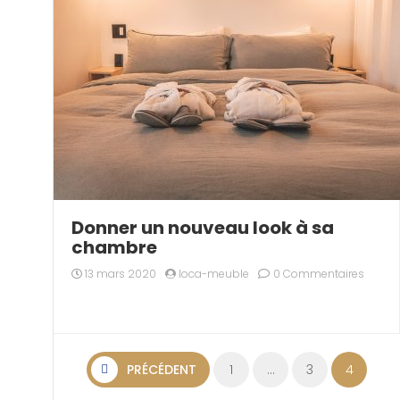
Donner un nouveau look à sa
chambre
13 mars 2020
loca-meuble
0 Commentaires
Pagination des public
PRÉCÉDENT
1
…
3
4