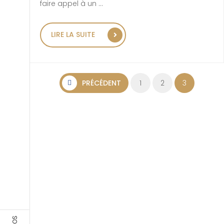
faire appel à un …
« SÉCURISER VOTRE MAISON 
LIRE LA SUITE
Pagination des publi
PRÉCÉDENT
1
2
3