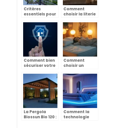
Critères
Comment
essentiels pour
choisir la literie
bien choisir un
idéale pour un
garde-corps en
confort optimal
métal
et un sommeil
réparateur
Comment bien
Comment
sécuriser votre
choisir un
logement ?
matelas parfait
pour améliorer
votre sommeil
La Pergola
Comment la
Biossun Bio 120 :
technologie
Innovation et
transforme
Design pour
notre sommeil