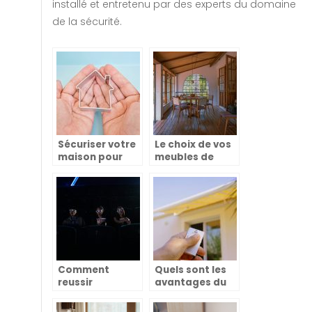
installé et entretenu par des experts du domaine
de la sécurité.
Sécuriser votre
Le choix de vos
maison pour
meubles de
limiter les
maison : les
risques de
options en bois
cambriolage
vous tentent ?
Comment
Quels sont les
reussir
avantages du
l’installation
store banne ?
d’une salle de