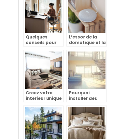
cinema privee
chez soi ?
Quelques
L’essor de la
conseils pour
domotique et la
choisir une
revolution des
chaise de
cartes
bureau ?
electroniques
pour portails
coulissants
Creez votre
Pourquoi
interieur unique
installer des
: decouvrez des
garde-corps en
idees et
inox pour votre
conseils pour un
sécurité et
style adapte a
décoration ?
vos envies