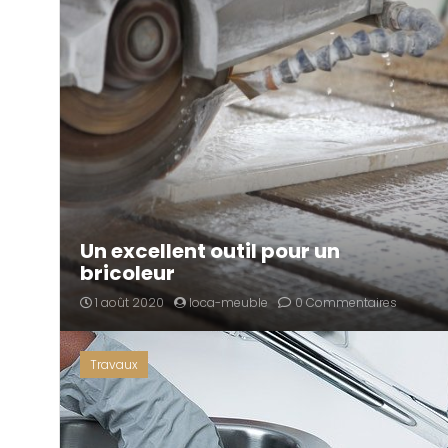
Un excellent outil pour un
bricoleur
1 août 2020
loca-meuble
0 Commentaires
Travaux