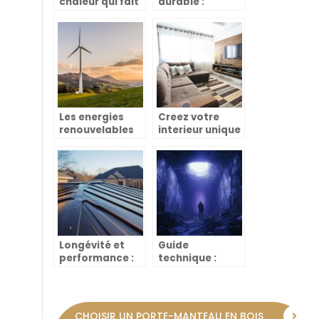
chaleur qui fait
durable :
disjoncter le
comment
tableau
proceder ?
electrique : que
faire ?
Les energies
Creez votre
renouvelables
interieur unique
et la maison
: decouvrez des
ecologique :
idees et
leurs impacts
conseils pour un
sur le climat
style adapte a
vos envies
Longévité et
Guide
performance :
technique :
tout savoir sur
l’etancheite
la peinture des
parfaite pour
toits en métal
une douche
italienne sans
CHOISIR UN PORTE-MANTEAU EN BOIS