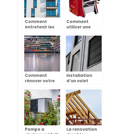
Comment
Comment
entretenir les
utiliser une
facades d’une
raboteuse
maison
stationnaire ?
Comment
Installation
rénover votre
d’un volet
magasin de
solaire a la
commerce à
maison – Guide
Lyon ?
du bricoleur
Pompe a
La renovation