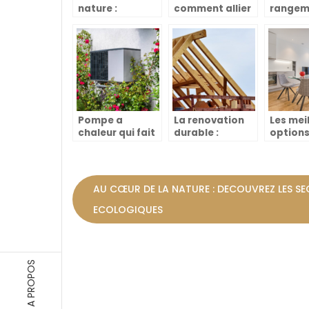
nature :
comment allier
rangem
decouvrez les
pratique et
dans vo
secrets des
design ?
Garage 
maisons
ecologiques
Pompe a
La renovation
Les mei
chaleur qui fait
durable :
options
disjoncter le
comment
rideaux
tableau
proceder ?
une dec
electrique : que
moder
faire ?
AU CŒUR DE LA NATURE : DECOUVREZ LES SE
ECOLOGIQUES
A PROPOS