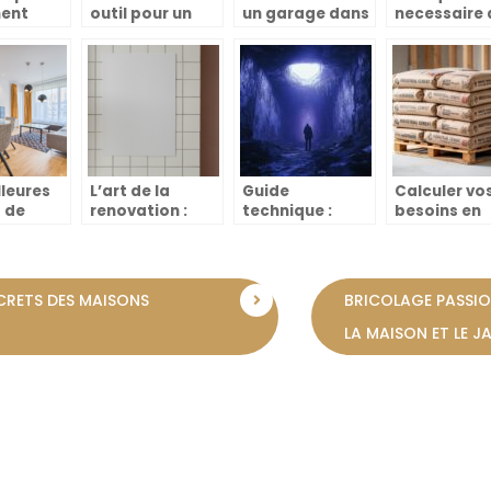
ent
outil pour un
un garage dans
necessaire 
tre
bricoleur
sa cour
renover la s
!
de bain ?
lleures
L’art de la
Guide
Calculer vo
 de
renovation :
technique :
besoins en
 pour
comment
l’etancheite
matériaux :
oration
choisir les
parfaite pour
poids et
ne
materiaux
une douche
nombre de 
parfaits pour
italienne sans
de ciment
CRETS DES MAISONS
BRICOLAGE PASSION
votre projet
paroi
nécessaire
LA MAISON ET LE J