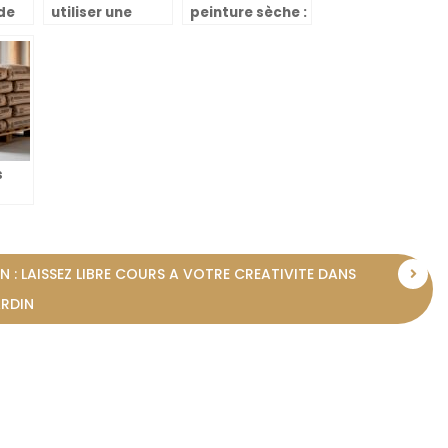
de
utiliser une
peinture sèche :
alle
raboteuse
comment
stationnaire ?
l’enlever ?
s
sacs
 : LAISSEZ LIBRE COURS A VOTRE CREATIVITE DANS
s
ARDIN