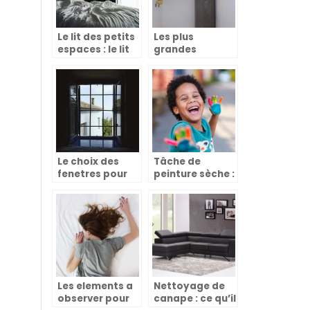
Le lit des petits
Les plus
espaces : le lit
grandes
escamotable
marques de
chaudière
électrique
Le choix des
Tâche de
fenetres pour
peinture sèche :
un design de
comment
maison plus
l’enlever ?
moderne
Les elements a
Nettoyage de
observer pour
canape : ce qu’il