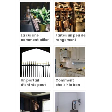
La cuisine :
Faites un peu de
comment allier
rangement
pratique et
dans votre
design ?
Garage !
Un portail
Comment
d’entrée peut
choisir le bon
changer le look
meuble de
de la maison
cuisine ?