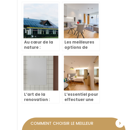
bien choisir un
faut savoir
matelas de
qualite
Au cœur de la
Les meilleures
nature :
options de
decouvrez les
rideaux pour
secrets des
une decoration
maisons
moderne
ecologiques
L’art de la
L’essentiel pour
renovation :
effectuer une
comment
estimation
choisir les
d’appartement
materiaux
a la rochelle
parfaits pour
COMMENT CHOISIR LE MEILLEUR
votre projet