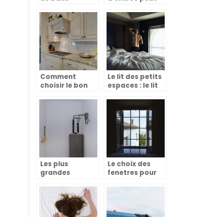
changer le look
de la maison
Comment
Le lit des petits
choisir le bon
espaces : le lit
meuble de
escamotable
cuisine ?
Les plus
Le choix des
grandes
fenetres pour
marques de
un design de
chaudière
maison plus
électrique
moderne