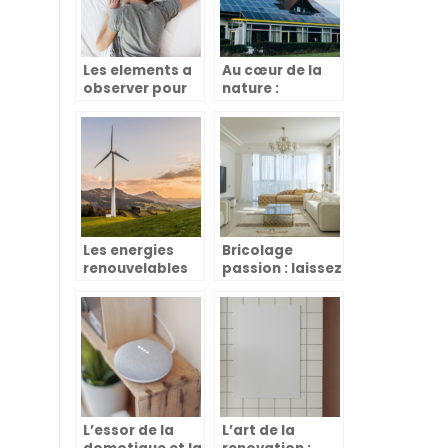
Les elements a
Au cœur de la
observer pour
nature :
bien choisir un
decouvrez les
matelas de
secrets des
qualite
maisons
ecologiques
Les energies
Bricolage
renouvelables
passion : laissez
et la maison
libre cours a
ecologique :
votre creativite
leurs impacts
dans la maison
sur le climat
et le jardin
L’essor de la
L’art de la