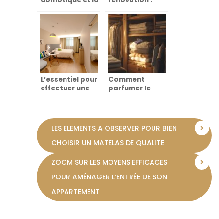
domotique et la
renovation :
revolution des
comment
cartes
choisir les
electroniques
materiaux
pour portails
parfaits pour
coulissants
votre projet
L’essentiel pour
Comment
effectuer une
parfumer le
estimation
linge dans les
d’appartement
armoires grace
a la rochelle
aux sachets
aromatiques
LES ELEMENTS A OBSERVER POUR BIEN
maison
CHOISIR UN MATELAS DE QUALITE
ZOOM SUR LES MOYENS EFFICACES
POUR AMÉNAGER L’ENTRÉE DE SON
APPARTEMENT