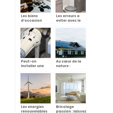
Les biens
Les erreurs a
d’occasion
eviter avec le
pour votre
sanibroyeur
maison :
Préserver
l’environnement
Peut-on
Au cœur de la
installer une
nature :
tablette de
decouvrez les
radiateur au-
secrets des
dessus d’un
maisons
radiateur ?
ecologiques
Les energies
Bricolage
renouvelables
passion : laissez