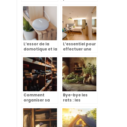
et la maison
libre cours a
ecologique :
votre creativite
leurs impacts
dans la maison
sur le climat
et le jardin
L’essor de la
L’essentiel pour
domotique et la
effectuer une
revolution des
estimation
cartes
d’appartement
electroniques
a la rochelle
pour portails
coulissants
Comment
Bye-bye les
organiser sa
rats : les
cave à vin pour
meilleures
un accès facile
recettes de
et pratique
grand-mère au
bicarbonate qui
fonctionnent