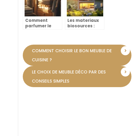
vraiment
Comment
Les materiaux
parfumer le
biosources :
linge dans les
solution ideale
armoires grace
pour isoler les
aux sachets
murs d’une
aromatiques
maison
COMMENT CHOISIR LE BON MEUBLE DE
maison
ecologiquement
CUISINE ?
LE CHOIX DE MEUBLE DÉCO PAR DES
CONSEILS SIMPLES