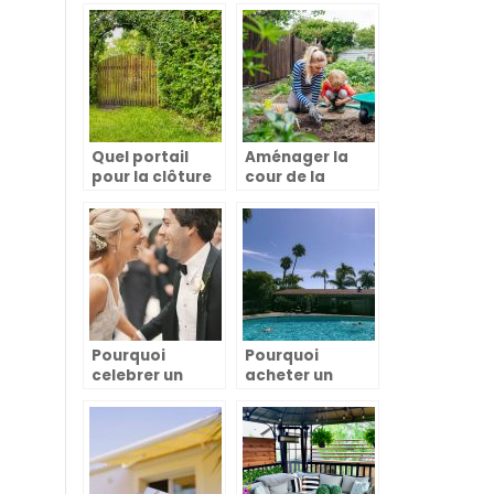
Quel portail
Aménager la
pour la clôture
cour de la
de votre
maison pour
domaine ?
faire une belle
décoration et
créer son
propre jardin
potager
Pourquoi
Pourquoi
celebrer un
acheter un
mariage dans
robot piscine ?
un jardin ?