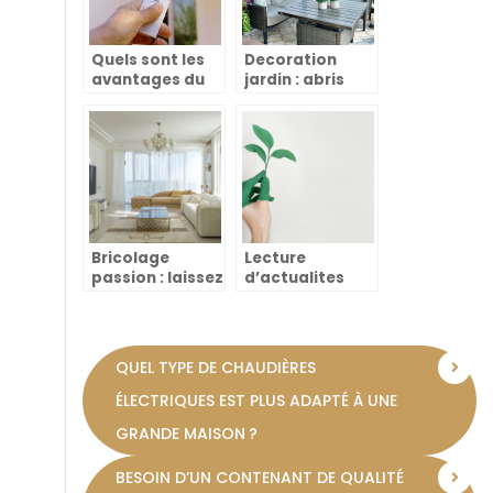
Quels sont les
Decoration
avantages du
jardin : abris
store banne ?
jardin en
parade
Bricolage
Lecture
passion : laissez
d’actualites
libre cours a
ecolos :
votre creativite
s’informer pour
dans la maison
mieux agir
et le jardin
QUEL TYPE DE CHAUDIÈRES
ÉLECTRIQUES EST PLUS ADAPTÉ À UNE
GRANDE MAISON ?
BESOIN D’UN CONTENANT DE QUALITÉ