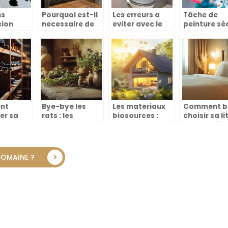
ns
Pourquoi est-il
Les erreurs a
Tâche de
sion
necessaire de
eviter avec le
peinture sèc
tre
renover la salle
sanibroyeur
comment
:
de bain ?
l’enlever ?
er
onnement
nt
Bye-bye les
Les materiaux
Comment b
er sa
rats : les
biosources :
choisir sa li
vin pour
meilleures
solution ideale
pour amélio
s facile
recettes de
pour isoler les
votre réuss
ique
grand-mère au
murs d’une
professionn
bicarbonate qui
maison
DOMAINE ?
fonctionnent
ecologiquement
vraiment