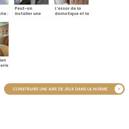
Peut-on
L’essor de la
he :
installer une
domotique et la
tablette de
revolution des
radiateur au-
cartes
dessus d’un
electroniques
radiateur ?
pour portails
coulissants
ien
terie
rer
ite
elle
CONSTRUIRE UNE AIRE DE JEUX DANS LA NORME