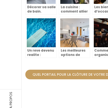
Décorer sa salle
La cuisine :
Les bie
de bain.
comment allier
d’occa
pratique et
pour vo
design ?
maison 
Préserv
l’envir
Un reve devenu
Les meilleures
Comme
realite :
options de
organis
L’aventure de
rideaux pour
cave à 
l’installation
une decoration
un accè
d’une piscine
moderne
et prat
QUEL PORTAIL POUR LA CLÔTURE DE VOTRE 
A PROPOS