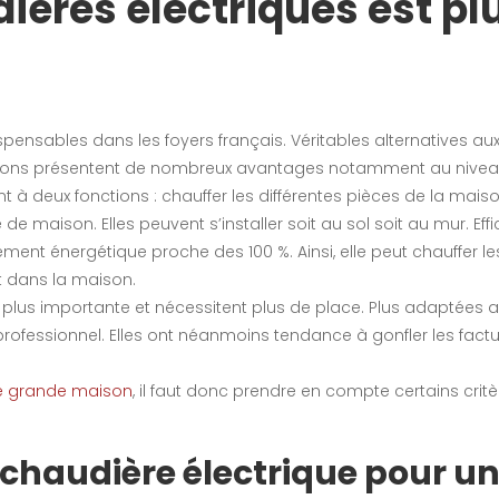
ières électriques est p
pensables dans les foyers français. Véritables alternatives au
isations présentent de nombreux avantages notamment au niveau 
à deux fonctions : chauffer les différentes pièces de la maison
 maison. Elles peuvent s’installer soit au sol soit au mur. Effic
ent énergétique proche des 100 %. Ainsi, elle peut chauffer le
ut dans la maison.
e plus importante et nécessitent plus de place. Plus adaptées 
n professionnel. Elles ont néanmoins tendance à gonfler les fact
ne grande maison
, il faut donc prendre en compte certains critè
chaudière électrique pour u