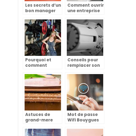
Les secrets d’un
Comment ouvrir
bon manager
une entreprise
dans l’univers
de nettoyage à
de la
domicile?
décoration et
de la maison
Pourquoi et
Conseils pour
comment
remplacer son
choisir un
chauffe-eau
chauffagiste
dépanneur ?
Astuces de
Mot de passe
grand-mere
Wifi Bouygues
pour eliminer
Telecom : où le
les asticots
trouver ?