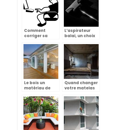
Comment
L’aspirateur
corriger sa
balai, un choix
posture au
qui facilite la vie
bureau?
Le bois un
Quand changer
matériau de
votre matelas
construction
est bien plus
très bénéfique
qu’une question
de confort