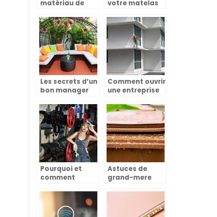
matériau de
votre matelas
construction
est bien plus
très bénéfique
qu’une question
de confort
Les secrets d’un
Comment ouvrir
bon manager
une entreprise
dans l’univers
de nettoyage à
de la
domicile?
décoration et
de la maison
Pourquoi et
Astuces de
comment
grand-mere
choisir un
pour eliminer
chauffagiste
les asticots
dépanneur ?
dans les
poubelles