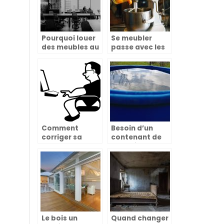
Pourquoi louer
Se meubler
des meubles au
passe avec les
lieu de les
appareils
acheter ?
électroménagers
Comment
Besoin d’un
corriger sa
contenant de
posture au
qualité pour
bureau?
conserver au
sec ses
aliments ?
Le bois un
Quand changer