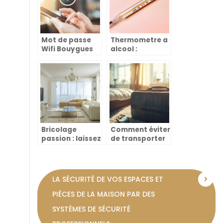
Mot de passe
Thermometre a
Wifi Bouygues
alcool :
Telecom : où le
comment ca
trouver ?
marche ?
Bricolage
Comment éviter
passion : laissez
de transporter
libre cours a
des punaises de
votre creativite
lit lors de vos
dans la maison
voyages ?
et le jardin
LA SÉCURITÉ DE VOS ESPACES ET
PIÈCES DE LA MAISON PAR DES
SYSTÈMES DE SÉCURITÉ