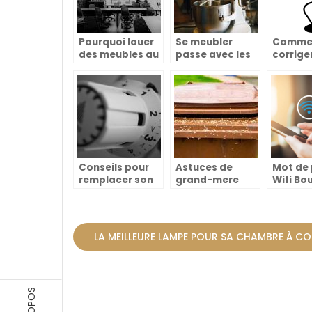
Pourquoi louer
Se meubler
Comme
des meubles au
passe avec les
corrige
lieu de les
appareils
posture
acheter ?
électroménagers
bureau
Conseils pour
Astuces de
Mot de
remplacer son
grand-mere
Wifi Bo
chauffe-eau
pour eliminer
Telecom
les asticots
trouver
dans les
poubelles
LA MEILLEURE LAMPE POUR SA CHAMBRE À C
A PROPOS