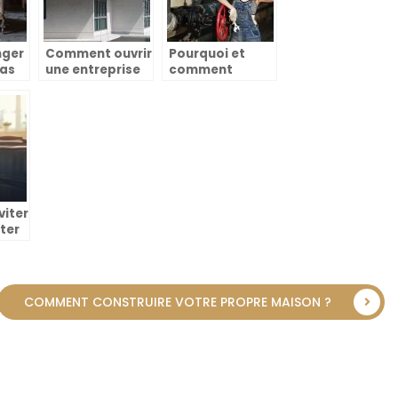
nger
Comment ouvrir
Pourquoi et
las
une entreprise
comment
s
de nettoyage à
choisir un
tion
domicile?
chauffagiste
dépanneur ?
iter
ter
s de
os
COMMENT CONSTRUIRE VOTRE PROPRE MAISON ?