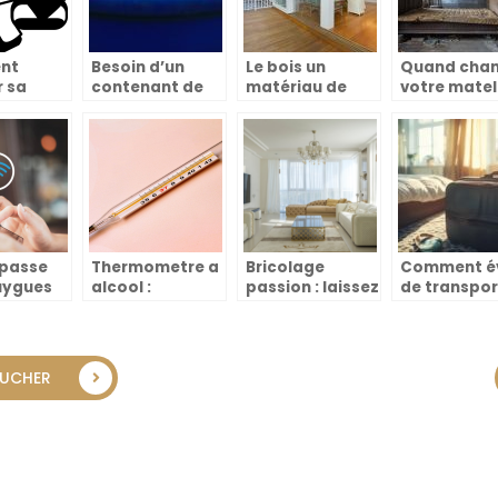
nt
Besoin d’un
Le bois un
Quand cha
r sa
contenant de
matériau de
votre mate
 au
qualité pour
construction
est bien plu
?
conserver au
très bénéfique
qu’une ques
sec ses
de confort
aliments ?
 passe
Thermometre a
Bricolage
Comment év
uygues
alcool :
passion : laissez
de transpor
 : où le
comment ca
libre cours a
des punaise
 ?
marche ?
votre creativite
lit lors de v
dans la maison
voyages ?
et le jardin
OUCHER