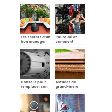
construction
est bien plus
très bénéfique
qu’une question
de confort
Les secrets d’un
Pourquoi et
bon manager
comment
dans l’univers
choisir un
de la
chauffagiste
décoration et
dépanneur ?
de la maison
Conseils pour
Astuces de
remplacer son
grand-mere
chauffe-eau
pour eliminer
les asticots
dans les
poubelles