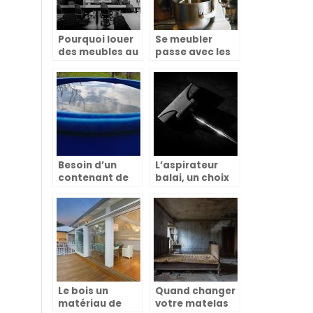
Pourquoi louer
Se meubler
des meubles au
passe avec les
lieu de les
appareils
acheter ?
électroménagers
Besoin d’un
L’aspirateur
contenant de
balai, un choix
qualité pour
qui facilite la vie
conserver au
sec ses
aliments ?
Le bois un
Quand changer
matériau de
votre matelas