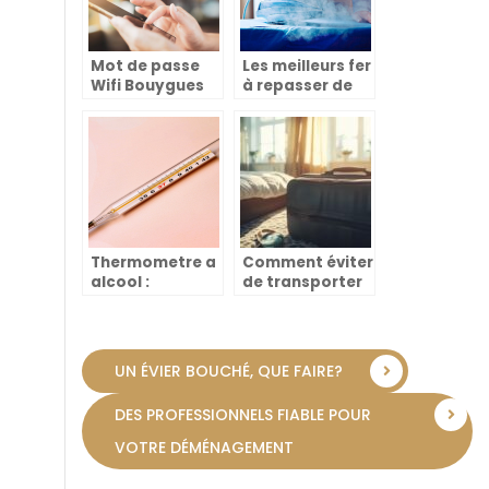
Mot de passe
Les meilleurs fer
Wifi Bouygues
à repasser de
Telecom : où le
2022
trouver ?
Thermometre a
Comment éviter
alcool :
de transporter
comment ca
des punaises de
marche ?
lit lors de vos
voyages ?
UN ÉVIER BOUCHÉ, QUE FAIRE?
DES PROFESSIONNELS FIABLE POUR
VOTRE DÉMÉNAGEMENT