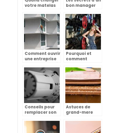
Quand changer
Les secrets d’un
votre matelas
bon manager
est bien plus
dans l’univers
qu’une question
de la
de confort
décoration et
de la maison
Comment ouvrir
Pourquoi et
une entreprise
comment
de nettoyage à
choisir un
domicile?
chauffagiste
dépanneur ?
Conseils pour
Astuces de
remplacer son
grand-mere
chauffe-eau
pour eliminer
les asticots
dans les