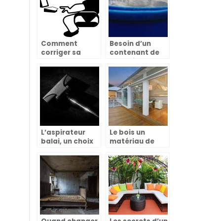
Comment
Besoin d’un
corriger sa
contenant de
posture au
qualité pour
bureau?
conserver au
sec ses
aliments ?
L’aspirateur
Le bois un
balai, un choix
matériau de
qui facilite la vie
construction
très bénéfique