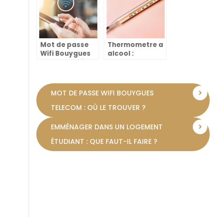
poubelles
Mot de passe
Thermometre a
Wifi Bouygues
alcool :
Telecom : où le
comment ca
trouver ?
marche ?
MOT DE PASSE WIFI BOUYGUES
TELECOM : OÙ LE TROUVER ?
EMMÉNAGER DANS UN LOGEMENT
ÉTUDIANT : QUE FAUT-IL FAIRE ?