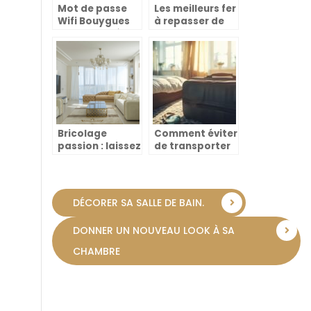
Mot de passe
Les meilleurs fer
Wifi Bouygues
à repasser de
Telecom : où le
2022
trouver ?
Bricolage
Comment éviter
passion : laissez
de transporter
libre cours a
des punaises de
votre creativite
lit lors de vos
dans la maison
voyages ?
et le jardin
DÉCORER SA SALLE DE BAIN.
DONNER UN NOUVEAU LOOK À SA
CHAMBRE