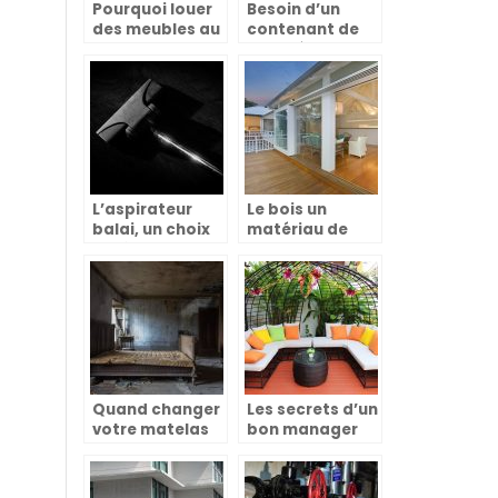
Pourquoi louer
Besoin d’un
des meubles au
contenant de
lieu de les
qualité pour
acheter ?
conserver au
sec ses
aliments ?
L’aspirateur
Le bois un
balai, un choix
matériau de
qui facilite la vie
construction
très bénéfique
Quand changer
Les secrets d’un
votre matelas
bon manager
est bien plus
dans l’univers
qu’une question
de la
de confort
décoration et